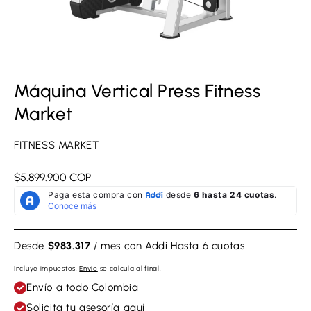
Máquina Vertical Press Fitness
Market
FITNESS MARKET
Precio
$5.899.900 COP
regular
Desde
$983.317
/ mes con Addi
Hasta 6 cuotas
Incluye impuestos.
Envio
se calcula al final.
Envío a todo Colombia
Solicita tu asesoría aquí