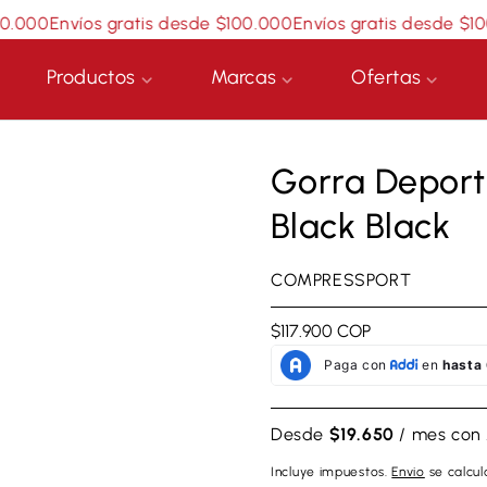
00
Envíos gratis desde $100.000
Envíos gratis desde $100.0
Productos
Marcas
Ofertas
Gorra Deport
Black Black
COMPRESSPORT
Precio
$117.900 COP
regular
Desde
$19.650
/ mes con
Incluye impuestos.
Envio
se calcula