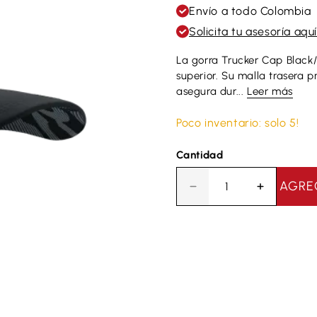
Envío a todo Colombia
Solicita tu asesoría aquí
La gorra Trucker Cap Black
superior. Su malla trasera p
asegura dur...
Leer más
Poco inventario: solo 5!
Cantidad
AGRE
Disminuir
Aumentar
cantidad
la
para
cantidad
Gorra
para
Deportiva
Gorra
Compressport
Deportiva
Trucker
Compress
-
Trucker
Black
-