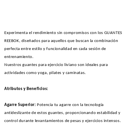
L
Talla
L
Experimenta el rendimiento sin compromisos con los GUANTES
REEBOK, diseñados para aquellos que buscan la combinación
perfecta entre estilo y funcionalidad en cada sesión de
entrenamiento.
Tu carrito está vacío
Nuestros guantes para ejercicio liviano son ideales para
actividades como yoga, pilates y caminatas.
Continuar para comprar
Atributos y Beneficios:
Agarre Superior:
Potencia tu agarre con la tecnología
antideslizante de estos guantes, proporcionando estabilidad y
¿Tienes una cuenta?
control durante levantamientos de pesas y ejercicios intensos.
Ingresa
para pagar más rapído.