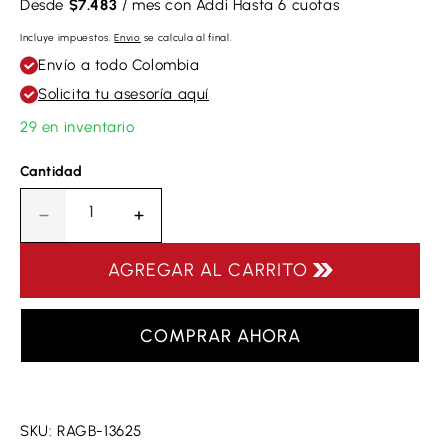
Desde
$7.483
/ mes con Addi
Hasta 6 cuotas
Incluye impuestos.
Envio
se calcula al final.
Envío a todo Colombia
Solicita tu asesoría aquí
29 en inventario
Cantidad
Disminuir
Aumentar
cantidad
la
para
cantidad
AGREGAR AL CARRITO
Guantes
para
de
Guantes
Entrenamiento
de
COMPRAR AHORA
Reebok
Entrenamiento
RAGB-
Reebok
13625
RAGB-
-
13625
SKU: RAGB-13625
Talla
-