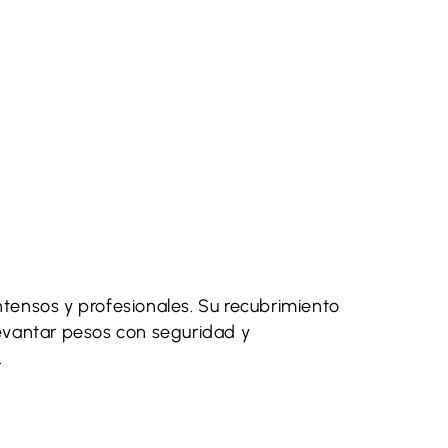
Continuar para comprar
¿Tienes una cuenta?
Ingresa
para pagar más rapído.
ntensos y profesionales. Su recubrimiento
 levantar pesos con seguridad y
.