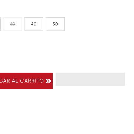
30
40
50
GAR AL CARRITO
Tu carrito está vacío