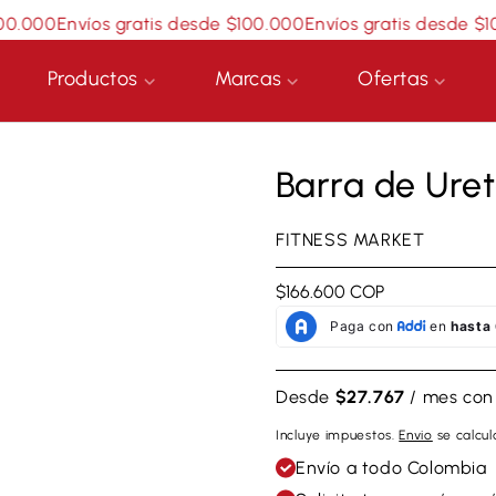
.000
Envíos gratis desde $100.000
Envíos gratis desde $100
Productos
Marcas
Ofertas
Barra de Ure
FITNESS MARKET
Precio
$166.600 COP
regular
Desde
$27.767
/ mes con
Incluye impuestos.
Envio
se calcula
Envío a todo Colombia