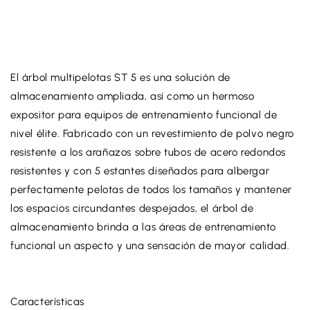
Tree
Ball
Tree
El árbol multipelotas ST 5 es una solución de
Tu carrito está vacío
almacenamiento ampliada, así como un hermoso
expositor para equipos de entrenamiento funcional de
nivel élite. Fabricado con un revestimiento de polvo negro
Continuar para comprar
resistente a los arañazos sobre tubos de acero redondos
resistentes y con 5 estantes diseñados para albergar
perfectamente pelotas de todos los tamaños y mantener
¿Tienes una cuenta?
los espacios circundantes despejados, el árbol de
Ingresa
para pagar más rapído.
almacenamiento brinda a las áreas de entrenamiento
funcional un aspecto y una sensación de mayor calidad.
Características