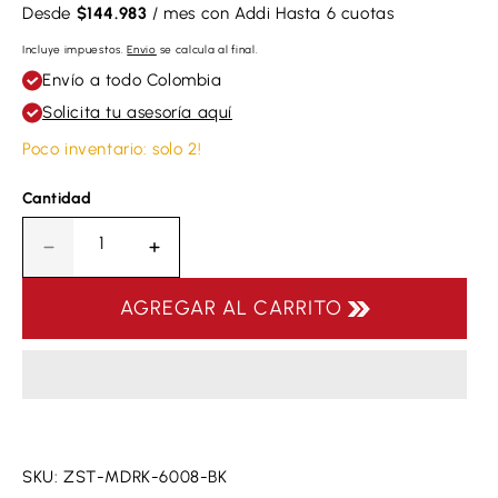
Desde
$144.983
/ mes con Addi
Hasta 6 cuotas
Incluye impuestos.
Envio
se calcula al final.
Envío a todo Colombia
Solicita tu asesoría aquí
Poco inventario: solo 2!
Cantidad
Disminuir
Aumentar
cantidad
la
para
cantidad
AGREGAR AL CARRITO
Rack
para
para
Rack
Balones
para
Ziva
Balones
ST
Ziva
5
ST
Multi
5
SKU: ZST-MDRK-6008-BK
Ball
Multi